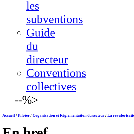
les
subventions
Guide
du
directeur
Conventions
collectives
--%>
Accueil
/
Piloter
/
Organisation et Réglementation du secteur
/
La revalorisati
En bref