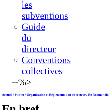
les
subventions
Guide
du
directeur
Conventions
collectives
--%>
Accueil
/
Piloter
/
Organisation et Réglementation du secteur
/
En Normandie, c
En bref