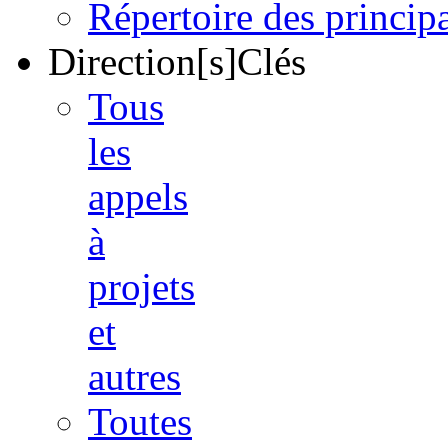
Répertoire des princi
Direction[s]Clés
Tous
les
appels
à
projets
et
autres
Toutes