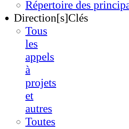
Répertoire des princi
Direction[s]Clés
Tous
les
appels
à
projets
et
autres
Toutes