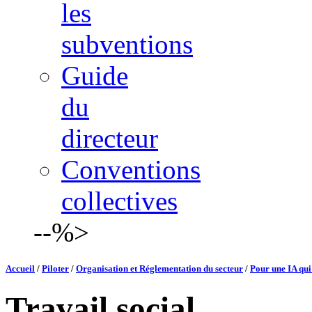
les
subventions
Guide
du
directeur
Conventions
collectives
--%>
Accueil
/
Piloter
/
Organisation et Réglementation du secteur
/
Pour une IA qui
Travail social