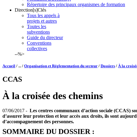
Répertoire des principaux organismes de formation
Direction[s]Clés
Tous les appels à
projets et autres
Toutes les
subventions
Guide du directeur
Conventions
collectives
--%>
Accueil
/ ... /
Organisation et Réglementation du secteur
/
Dossiers
/
À la crois
CCAS
À la croisée des chemins
07/06/2017 -
Les centres communaux d’action sociale (CCAS) sont e
d’assurer leur protection et leur accès aux droits, ils sont aujourd
d’accompagnement des personnes.
SOMMAIRE DU DOSSIER :