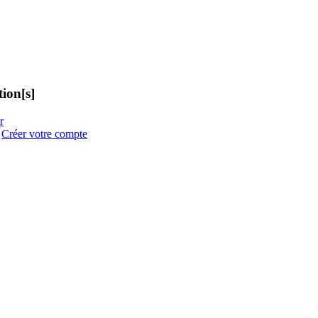
ion[s]
r
:
Créer votre compte