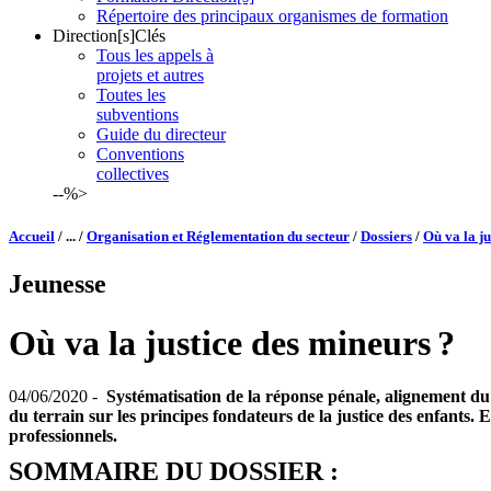
Répertoire des principaux organismes de formation
Direction[s]Clés
Tous les appels à
projets et autres
Toutes les
subventions
Guide du directeur
Conventions
collectives
--%>
Accueil
/ ... /
Organisation et Réglementation du secteur
/
Dossiers
/
Où va la ju
Jeunesse
Où va la justice des mineurs ?
04/06/2020 -
Systématisation de la réponse pénale, alignement du
du terrain sur les principes fondateurs de la justice des enfants
professionnels.
SOMMAIRE DU DOSSIER :