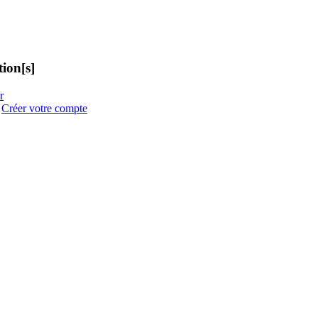
ion[s]
r
:
Créer votre compte