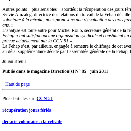
Autres points – plus sensibles – abordés : la récupération des jours fér
Sylvie Amzaleg, directrice des relations du travail de la Fehap détaille
volontaire à la retraite, nous proposons une réévaluation des trois p
ans. »
L’analyse est toute autre pour Michel Rollo, secrétaire général de la
Fehap n’ont satisfait aucune organisation syndicale et constituent un r
prévue actuellement par la CCN 51 ».
La Fehap s’est, par ailleurs, engagée à remettre le chiffrage de cet av
au délai supplémentaire décidé par l’assemblée générale de la Fehap, l
Julian Breuil
Publié dans le magazine Direction[s] N° 85 - juin 2011
Haut de page
Plus d'articles sur :
CCN 51
récupération jours fériés
départs volontaire à la retraite