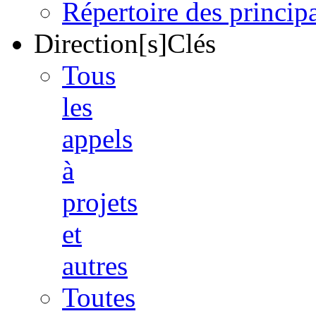
Répertoire des princi
Direction[s]Clés
Tous
les
appels
à
projets
et
autres
Toutes