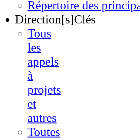
Répertoire des princi
Direction[s]Clés
Tous
les
appels
à
projets
et
autres
Toutes