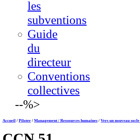
les
subventions
Guide
du
directeur
Conventions
collectives
--%>
Accueil
/
Piloter
/
Management / Ressources humaines
/
Vers un nouveau socle
CCN 51