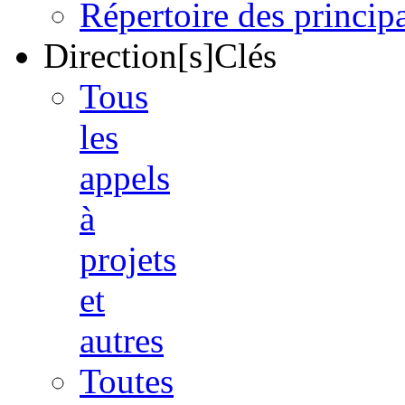
Répertoire des princi
Direction[s]Clés
Tous
les
appels
à
projets
et
autres
Toutes