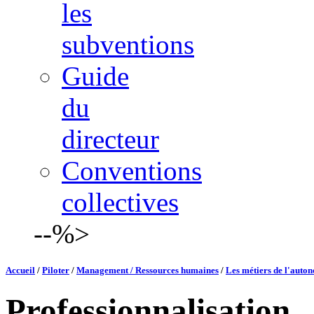
les
subventions
Guide
du
directeur
Conventions
collectives
--%>
Accueil
/
Piloter
/
Management / Ressources humaines
/
Les métiers de l'auton
Professionnalisation