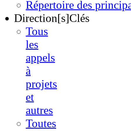
Répertoire des princi
Direction[s]Clés
Tous
les
appels
à
projets
et
autres
Toutes