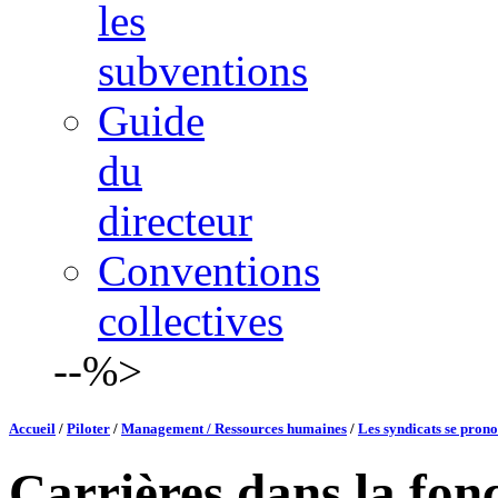
les
subventions
Guide
du
directeur
Conventions
collectives
--%>
Accueil
/
Piloter
/
Management / Ressources humaines
/
Les syndicats se prono
Carrières dans la fon