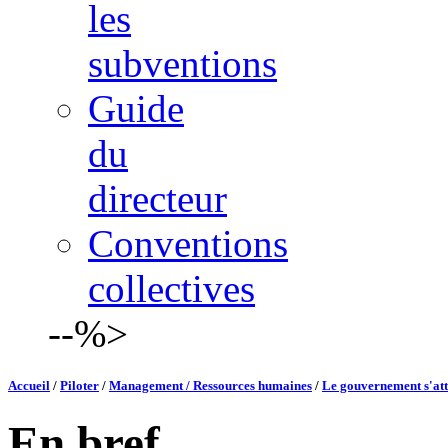
les
subventions
Guide
du
directeur
Conventions
collectives
--%>
Accueil
/
Piloter
/
Management / Ressources humaines
/
Le gouvernement s'atte
En bref