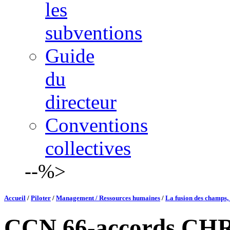
les
subventions
Guide
du
directeur
Conventions
collectives
--%>
Accueil
/
Piloter
/
Management / Ressources humaines
/
La fusion des champs, 
CCN 66-accords CH