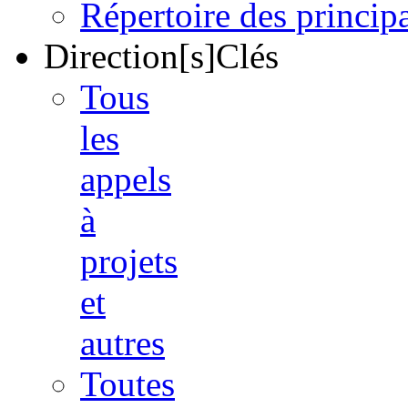
Répertoire des princi
Direction[s]Clés
Tous
les
appels
à
projets
et
autres
Toutes