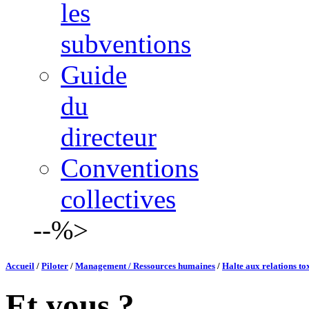
les
subventions
Guide
du
directeur
Conventions
collectives
--%>
Accueil
/
Piloter
/
Management / Ressources humaines
/
Halte aux relations to
Et vous ?