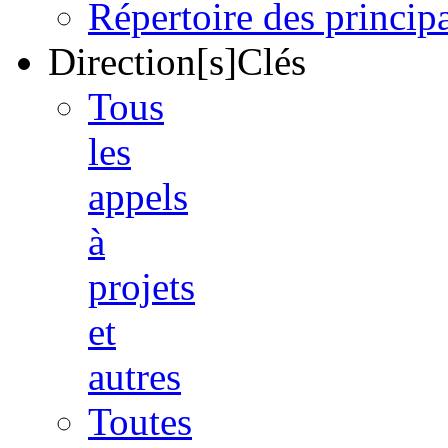
Répertoire des princi
Direction[s]Clés
Tous
les
appels
à
projets
et
autres
Toutes