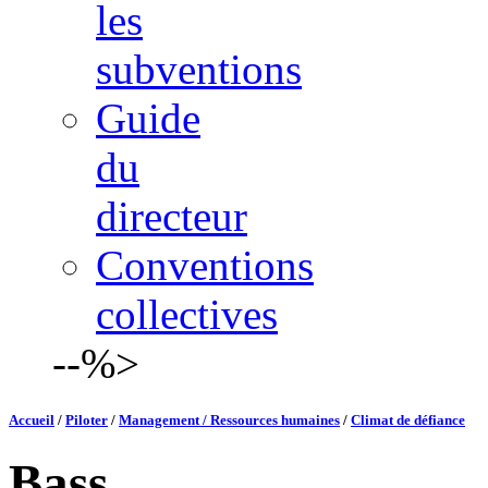
les
subventions
Guide
du
directeur
Conventions
collectives
--%>
Accueil
/
Piloter
/
Management / Ressources humaines
/
Climat de défiance
Bass