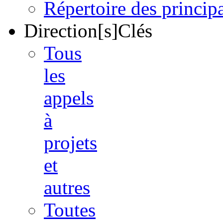
Répertoire des princi
Direction[s]Clés
Tous
les
appels
à
projets
et
autres
Toutes