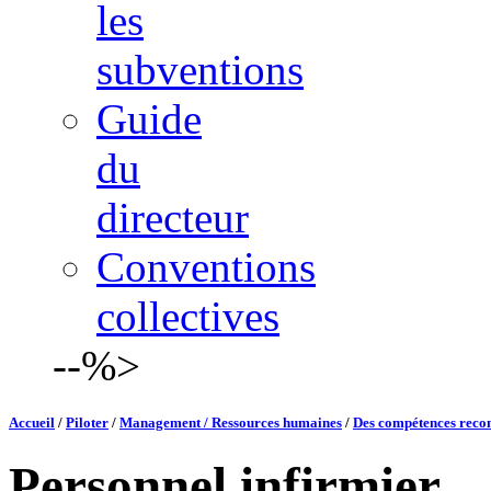
les
subventions
Guide
du
directeur
Conventions
collectives
--%>
Accueil
/
Piloter
/
Management / Ressources humaines
/
Des compétences reco
Personnel infirmier