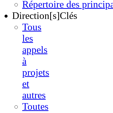
Répertoire des princi
Direction[s]Clés
Tous
les
appels
à
projets
et
autres
Toutes