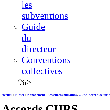
les
subventions
Guide
du
directeur
Conventions
collectives
--%>
Accueil
/
Piloter
/
Management / Ressources humaines
/
« Une incertitude jurid
Accords CHRS