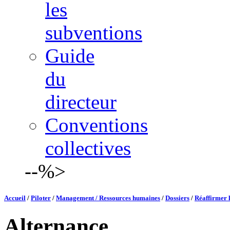
les
subventions
Guide
du
directeur
Conventions
collectives
--%>
Accueil
/
Piloter
/
Management / Ressources humaines
/
Dossiers
/
Réaffirmer 
Alternance