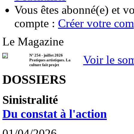
Vous êtes abonné(e) et vo
compte :
Créer votre com
Le Magazine
N°
254
-
juillet 2026
Voir le so
Pratiques artistiques. La
culture fait projet
DOSSIERS
Sinistralité
Du constat à l'action
01/04/2026