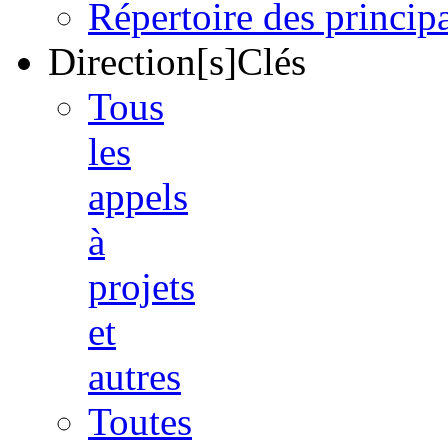
Répertoire des princi
Direction[s]Clés
Tous
les
appels
à
projets
et
autres
Toutes