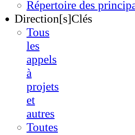
Répertoire des princi
Direction[s]Clés
Tous
les
appels
à
projets
et
autres
Toutes