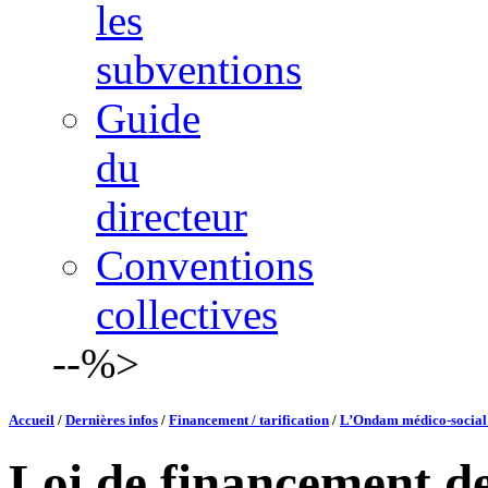
les
subventions
Guide
du
directeur
Conventions
collectives
--%>
Accueil
/
Dernières infos
/
Financement / tarification
/
L’Ondam médico-social 
Loi de financement de 