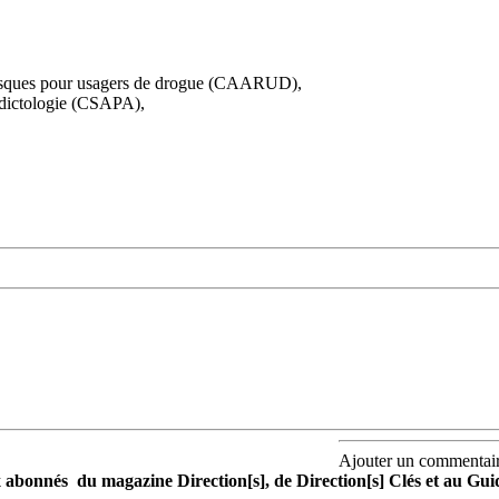
 risques pour usagers de drogue (CAARUD),
ddictologie (CSAPA),
Ajouter un commentai
aux abonnés du magazine Direction[s], de Direction[s] Clés et au Gu