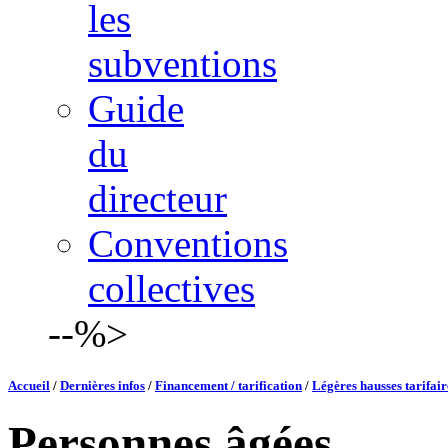
les
subventions
Guide
du
directeur
Conventions
collectives
--%>
Accueil
/
Dernières infos
/
Financement / tarification
/
Légères hausses tarifaire
Personnes âgées