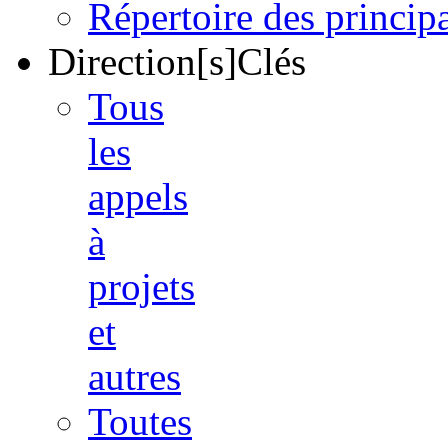
Répertoire des princi
Direction[s]Clés
Tous
les
appels
à
projets
et
autres
Toutes