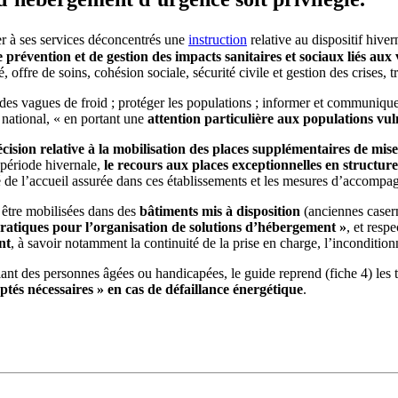
er à ses services déconcentrés une
instruction
relative au dispositif hive
 prévention et de gestion des impacts sanitaires et sociaux liés aux
, offre de soins, cohésion sociale, sécurité civile et gestion des crises, tr
s des vagues de froid ; protéger les populations ; informer et communique
 national, « en portant une
attention particulière aux populations vu
cision relative à la mobilisation des places supplémentaires de mise
 période hivernale,
le recours aux places exceptionnelles en structu
é de l’accueil assurée dans ces établissements et les mesures d’accomp
être mobilisées dans des
bâtiments mis à disposition
(anciennes caser
atiques pour l’organisation de solutions d’hébergement »
, et resp
nt
, à savoir notamment la continuité de la prise en charge, l’incondition
ant des personnes âgées ou handicapées, le guide reprend (fiche 4) les t
és nécessaires » en cas de défaillance énergétique
.