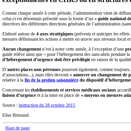
Comme chaque année à cette période, l’administration vient de diffus
celui-ci est désormais présenté sous la forme d’un
« guide national de
directives des différentes directions générales de l’administration (santé
Elaboré autour de
4 axes stratégiques
(prévenir et anticiper les effet
mesures définissant les actions à mettre en œuvre aux niveaux local et
Aucun changement
n’est à noter cette année, à l’exception d’une
pré
guide relève ainsi que « pour l’hébergement des sans-abris pendant la
d’hébergement d’urgence doit être privilégié
en raison de la qualit
D’
autres places non pérennes
pourront également, comme toujours, 
d’associations...), mais elles devront
« amorcer un changement de pr
relative à la
fin de la gestion saisonnière
du dispositif d’hébergeme
Concernant les
établissements et services médicaux sociaux
accueill
liaison d’urgence
et à la mise en place de
« moyens ou mesures adapt
Source :
instruction du 28 octobre 2015
Elise Brissaud
Haut de page