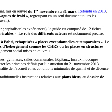
er
rnal, mis en œuvre
du 1
novembre au 31 mars
.
Refondu en 2013
,
 vagues de froid »
, regroupant en un seul document toutes les
avail).
r ; capitaliser les expériences), le guide est composé de 12 fiches
lnérables
». Le
rôle des différents acteurs
est notamment précisé.
 à l’abri, rebaptisées « places exceptionnelles et temporaires »
. Le
res d’hébergement comme les CHRS ou les places en structures
agnement social mises en œuvre ».
nes, gymnases, salles communales, hôpitaux, locaux inoccupés
ecter les principes définis par l’instruction du 21 novembre 2013
nalité de l’accueil et les conditions minimales de qualité et de décence.
raditionnelles instructions relatives aux
plans bleus
, au
dossier de