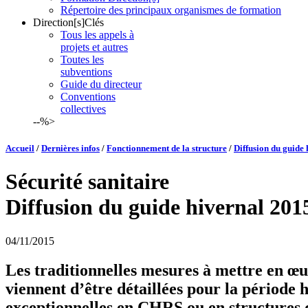
Répertoire des principaux organismes de formation
Direction[s]Clés
Tous les appels à
projets et autres
Toutes les
subventions
Guide du directeur
Conventions
collectives
--%>
Accueil
/
Dernières infos
/
Fonctionnement de la structure
/
Diffusion du guide
Sécurité sanitaire
Diffusion du guide hivernal 201
04/11/2015
Les traditionnelles mesures à mettre en œuv
viennent d’être détaillées pour la période
exceptionnelles en CHRS ou en structures 