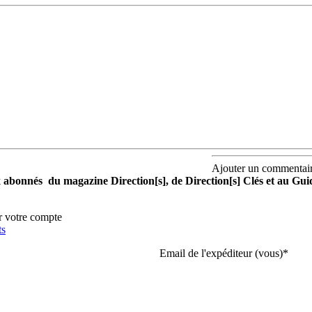
Ajouter un commentai
aux abonnés du magazine Direction[s], de Direction[s] Clés et au Gu
r votre compte
ts
Email de l'expéditeur (vous)
*