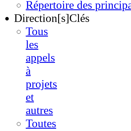
Répertoire des princi
Direction[s]Clés
Tous
les
appels
à
projets
et
autres
Toutes