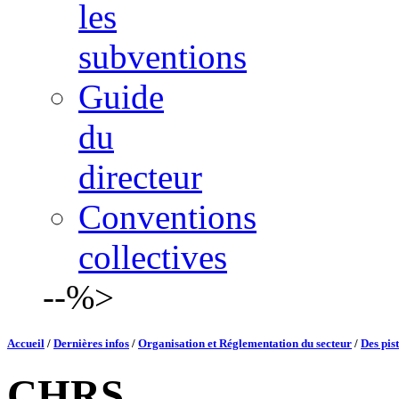
les
subventions
Guide
du
directeur
Conventions
collectives
--%>
Accueil
/
Dernières infos
/
Organisation et Réglementation du secteur
/
Des pis
CHRS