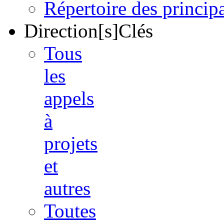
Répertoire des princi
Direction[s]Clés
Tous
les
appels
à
projets
et
autres
Toutes