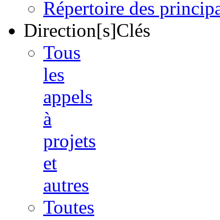
Répertoire des princi
Direction[s]Clés
Tous
les
appels
à
projets
et
autres
Toutes