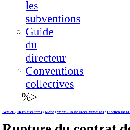
les
subventions
Guide
du
directeur
Conventions
collectives
--%>
Accueil
/
Dernières infos
/
Management / Ressources humaines
/
Licenciement 
Rupture du contrat de