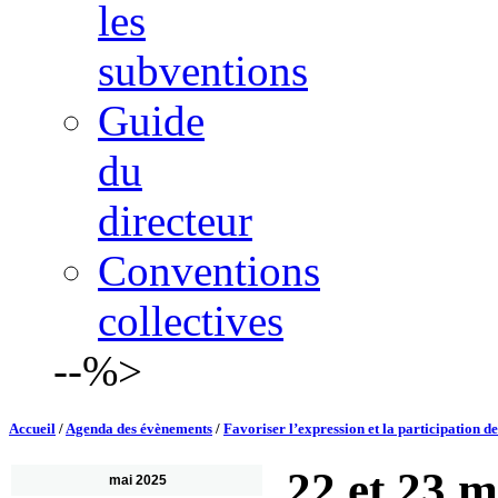
les
subventions
Guide
du
directeur
Conventions
collectives
--%>
Accueil
/
Agenda des évènements
/
Favoriser l’expression et la participation 
22 et 23 m
mai 2025