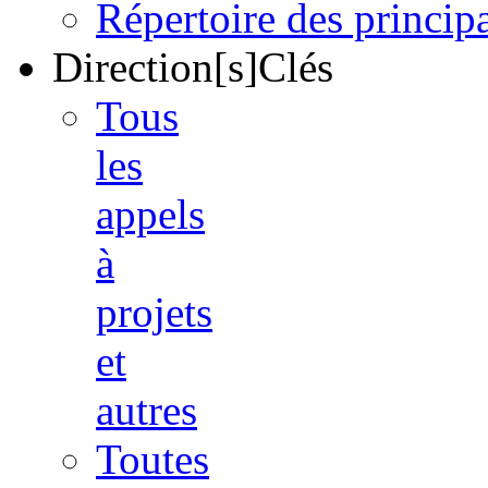
Répertoire des princi
Direction[s]Clés
Tous
les
appels
à
projets
et
autres
Toutes