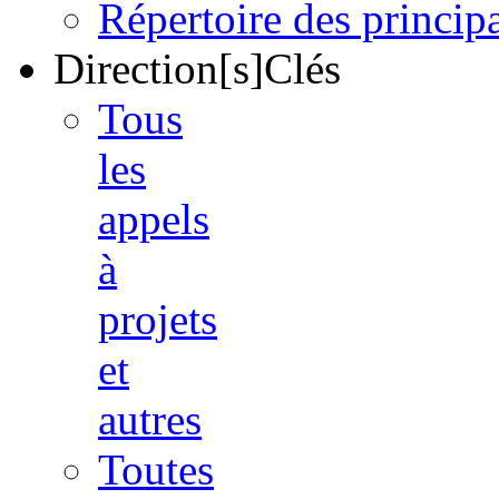
Répertoire des princi
Direction[s]Clés
Tous
les
appels
à
projets
et
autres
Toutes