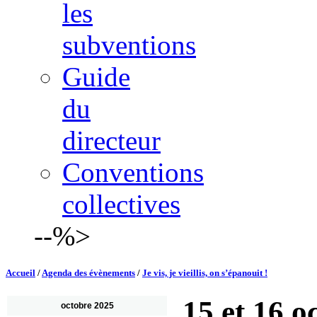
les
subventions
Guide
du
directeur
Conventions
collectives
--%>
Accueil
/
Agenda des évènements
/
Je vis, je vieillis, on s’épanouit !
15 et 16 o
octobre 2025