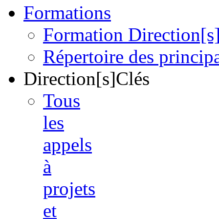
Formations
Formation Direction[s
Répertoire des princi
Direction[s]Clés
Tous
les
appels
à
projets
et