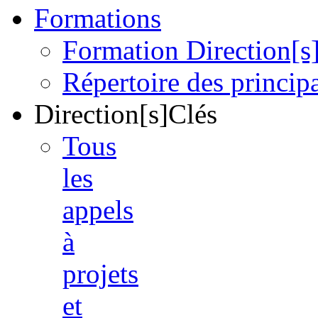
Formations
Formation Direction[s
Répertoire des princi
Direction[s]Clés
Tous
les
appels
à
projets
et