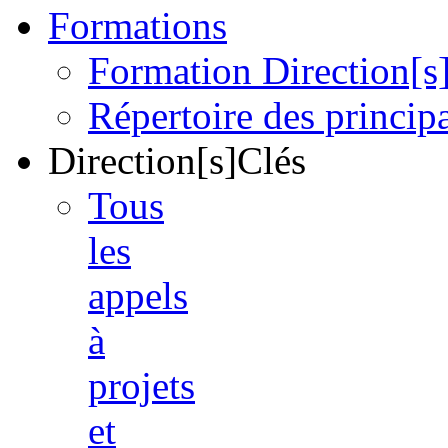
Formations
Formation Direction[s
Répertoire des princi
Direction[s]Clés
Tous
les
appels
à
projets
et