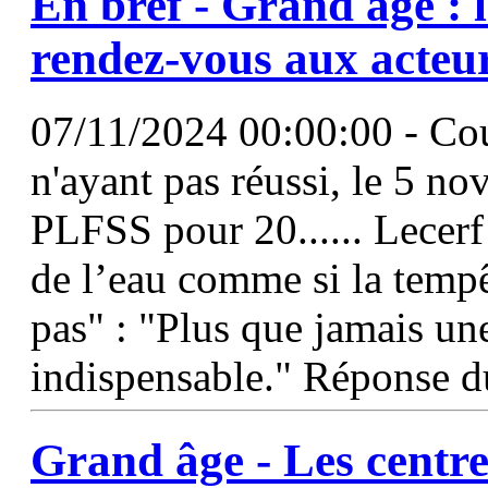
En bref -
Grand
âge
: 
rendez-vous aux acteu
07/11/2024 00:00:00 - Cou
n'ayant pas réussi, le 5 n
PLFSS pour 20...... Lecerf 
de l’eau comme si la tempê
pas" : "Plus que jamais un
indispensable." Réponse du
Grand
âge
- Les centre