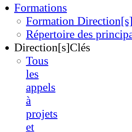
Formations
Formation Direction[s
Répertoire des princi
Direction[s]Clés
Tous
les
appels
à
projets
et