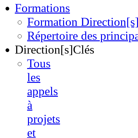
Formations
Formation Direction[s
Répertoire des princi
Direction[s]Clés
Tous
les
appels
à
projets
et