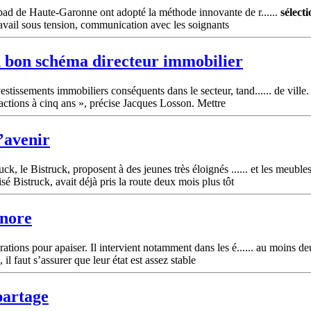
pad de Haute-Garonne ont adopté la méthode innovante de r......
sélect
travail sous tension, communication avec les soignants
un bon schéma directeur immobilier
issements immobiliers conséquents dans le secteur, tand...... de ville. 
 actions à cinq ans », précise Jacques Losson. Mettre
l’avenir
ck, le Bistruck, proposent à des jeunes très éloignés ...... et les meuble
é Bistruck, avait déjà pris la route deux mois plus tôt
onore
ations pour apaiser. Il intervient notamment dans les é...... au moins d
 il faut s’assurer que leur état est assez stable
partage