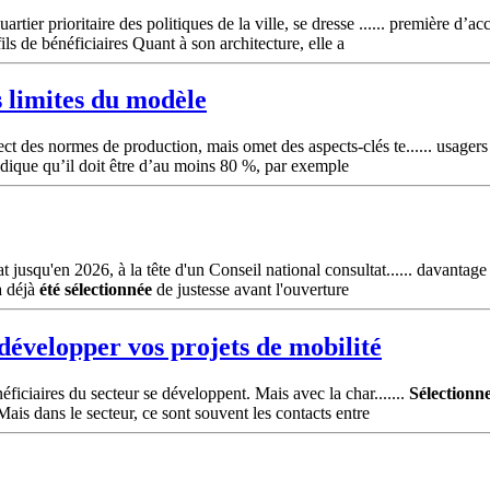
er prioritaire des politiques de la ville, se dresse ...... première d’accu
ls de bénéficiaires Quant à son architecture, elle a
s limites du modèle
t des normes de production, mais omet des aspects-clés te...... usager
indique qu’il doit être d’au moins 80 %, par exemple
usqu'en 2026, à la tête d'un Conseil national consultat...... davantage
a déjà
été
sélectionnée
de justesse avant l'ouverture
 développer vos projets de mobilité
ficiaires du secteur se développent. Mais avec la char.......
Sélectionn
is dans le secteur, ce sont souvent les contacts entre