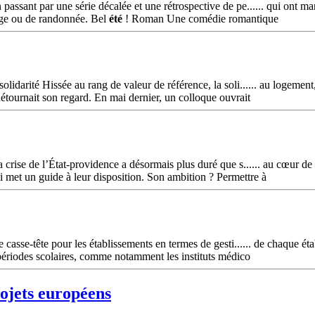
assant par une série décalée et une rétrospective de pe...... qui ont ma
lage ou de randonnée. Bel
été
! Roman Une comédie romantique
darité Hissée au rang de valeur de référence, la soli...... au logement,
détournait son regard. En mai dernier, un colloque ouvrait
 crise de l’État-providence a désormais plus duré que s...... au cœur de
i met un guide à leur disposition. Son ambition ? Permettre à
e casse-tête pour les établissements en termes de gesti...... de chaque é
périodes scolaires, comme notamment les instituts médico
ojets européens