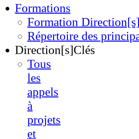
Formations
Formation Direction[s
Répertoire des princi
Direction[s]Clés
Tous
les
appels
à
projets
et