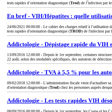
tests rapides d’orientation diagnostique (
Trod
) de l’infection par l
En bref - VIH/Hépatites : quelle utilisati
24/06/2021 00:00:00 - Le cahier des charges relatif à l’utilisation da
tests rapides d'orientation diagnostique (
TROD
) de l'infection pa
Addictologie - Dépistage rapide du VIH e
13/09/2016 12:00:00 - Depuis le 1er septembre, certaines structures 
22 août, selon des modalités spécifiques, des autotests de détection
Addictologie - TVA à 5,5 % pour les auto
09/02/2018 12:00:00 - L'administration fiscale vient d'actualiser sa d
d'orientation diagnostique (
Trod
) chez les personnes auprès desquel
Addictologie - Les tests rapides VIH dés
08/09/2016 00:00:00 - Depuis le 1er septembre, les Csapa et les Ca