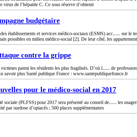
le virus de l’hépatite C. Ce sous réserve d’obtenir
campagne budgétaire
s établissements et services médico-sociaux (ESMS) acc...... sur le terr
mais possibles en milieu médico-social [2]. De leur côté, les appartement
ttaque contre la grippe
times parmi les résidents les plus fragilisés. D’où l...... de professionn
 En savoir plus Santé publique France : www.santepubliquefrance.fr
uvelles pour le médico-social en 2017
 sociale (PLFSS) pour 2017 sera présenté au conseil de...... les usagers 
é par surdose d’opiacés ; 500 places supplémentaires