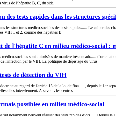
es virus de l’hépatite B, C, du sida
on des tests rapides dans les structures spéci
ns les structures médico-sociales des tests rapides...... Le cahier des cha
r les VIH 1 et 2, comme des hépatites B
t de l'hépatite C en milieu médico-social :
médico-sociales sont autorisées de manière très encadr...... d'orientati
 de l'infection par le VIH. La politique de dépistage du virus
tests de détection du VIH
octrine au regard de l'article 13 de la loi de fina......, depuis le 1er s
les elles interviennent. A savoir : les centres
ormais possibles en milieu médico-social
arud notamment peuvent réaliser des tests rapides d’ori...... Depuis le