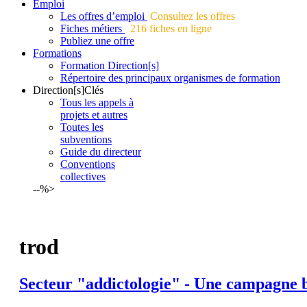
Emploi
Les offres d’emploi
Consultez les offres
Fiches métiers
216 fiches en ligne
Publiez une offre
Formations
Formation Direction[s]
Répertoire des principaux organismes de formation
Direction[s]Clés
Tous les appels à
projets et autres
Toutes les
subventions
Guide du directeur
Conventions
collectives
--%>
trod
Secteur "addictologie" - Une campagne 