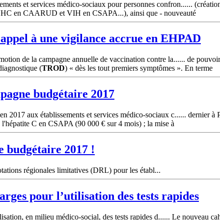
sements et services médico-sociaux pour personnes confron...... (créat
VHC en CAARUD et VIH en CSAPA...), ainsi que - nouveauté
: appel à une vigilance accrue en EHPAD
otion de la campagne annuelle de vaccination contre la...... de pouvoir
diagnostique (
TROD
) « dès les tout premiers symptômes ». En terme
mpagne budgétaire 2017
en 2017 aux établissements et services médico-sociaux c...... dernier à P
e l'hépatite C en CSAPA (90 000 € sur 4 mois) ; la mise à
e budgétaire 2017 !
otations régionales limitatives (DRL) pour les établ...
arges pour l’utilisation des tests rapides
sation, en milieu médico-social, des tests rapides d...... Le nouveau cahi