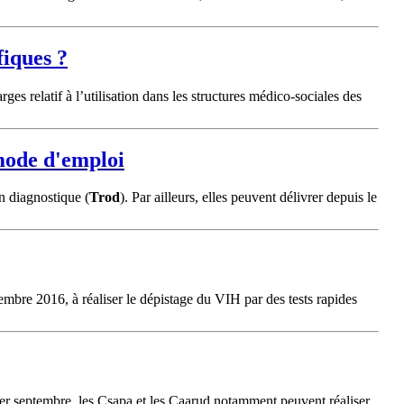
fiques ?
rges relatif à l’utilisation dans les structures médico-sociales des
 mode d'emploi
on diagnostique (
Trod
). Par ailleurs, elles peuvent délivrer depuis le
eptembre 2016, à réaliser le dépistage du VIH par des tests rapides
 1er septembre, les Csapa et les Caarud notamment peuvent réaliser