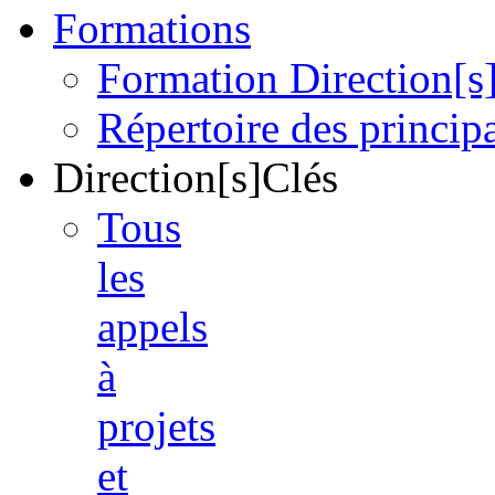
Formations
Formation Direction[s
Répertoire des princi
Direction[s]Clés
Tous
les
appels
à
projets
et