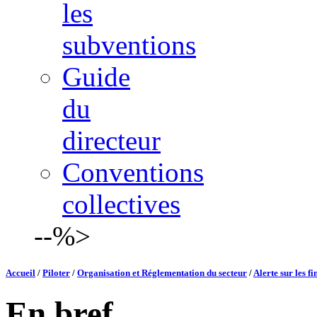
les
subventions
Guide
du
directeur
Conventions
collectives
--%>
Accueil
/
Piloter
/
Organisation et Réglementation du secteur
/
Alerte sur les f
En bref