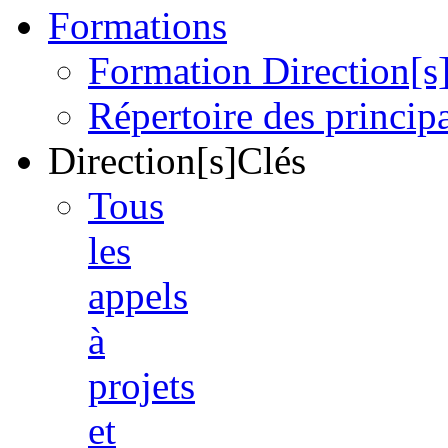
Formations
Formation Direction[s
Répertoire des princi
Direction[s]Clés
Tous
les
appels
à
projets
et