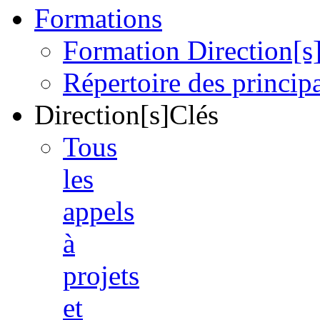
Formations
Formation Direction[s
Répertoire des princi
Direction[s]Clés
Tous
les
appels
à
projets
et