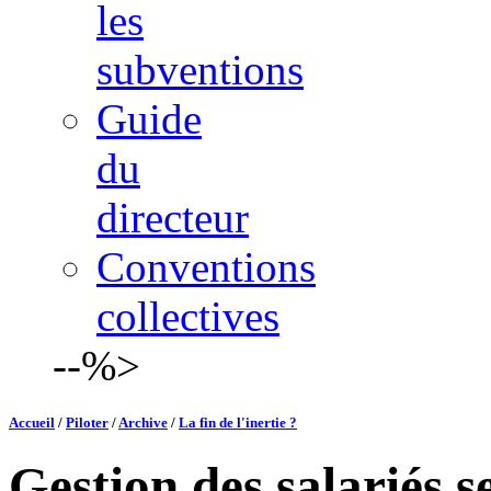
les
subventions
Guide
du
directeur
Conventions
collectives
--%>
Accueil
/
Piloter
/
Archive
/
La fin de l'inertie ?
Gestion des salariés s