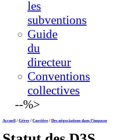
les
subventions
Guide
du
directeur
Conventions
collectives
--%>
Accueil
/
Gérer
/
Carrière
/
Des négociations dans l’impasse
Statut des D3S