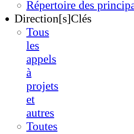
Répertoire des princi
Direction[s]Clés
Tous
les
appels
à
projets
et
autres
Toutes