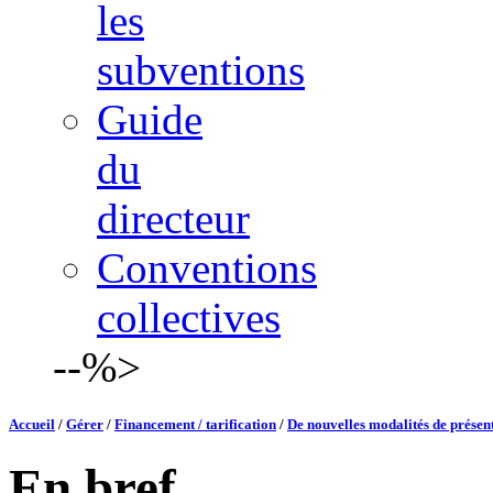
les
subventions
Guide
du
directeur
Conventions
collectives
--%>
Accueil
/
Gérer
/
Financement / tarification
/
De nouvelles modalités de présent
En bref