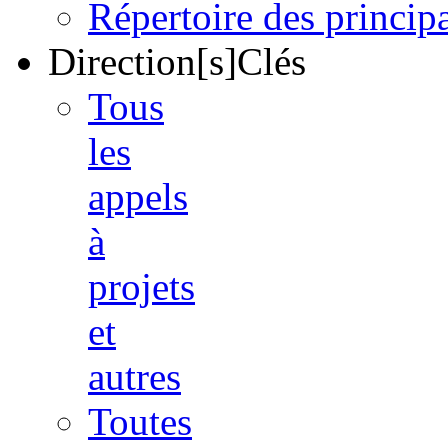
Répertoire des princi
Direction[s]Clés
Tous
les
appels
à
projets
et
autres
Toutes