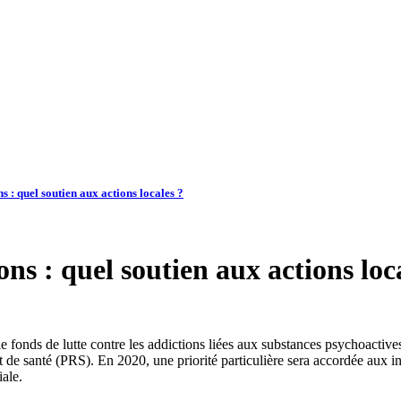
ns : quel soutien aux actions locales ?
ons : quel soutien aux actions loc
 le fonds de lutte contre les addictions liées aux substances psychoactiv
t de santé (PRS). En 2020, une priorité particulière sera accordée aux i
iale.