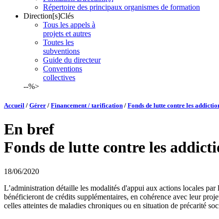
Répertoire des principaux organismes de formation
Direction[s]Clés
Tous les appels à
projets et autres
Toutes les
subventions
Guide du directeur
Conventions
collectives
--%>
Accueil
/
Gérer
/
Financement / tarification
/
Fonds de lutte contre les addictio
En bref
Fonds de lutte contre les addicti
18/06/2020
L’administration détaille les modalités d'appui aux actions locales par
bénéficieront de crédits supplémentaires, en cohérence avec leur proje
celles atteintes de maladies chroniques ou en situation de précarité soc