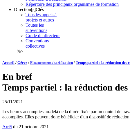
Répertoire des principaux organismes de formation
Direction[s]Clés
Tous les appels à
projets et autres
Toutes les
subventions
Guide du directeur
Conventions
collectives
--%>
Accueil
/
Gérer
/
Financement / tarification
/
Temps partiel : la réduction des 
En bref
Temps partiel : la réduction des
25/11/2021
Les heures accomplies au-delà de la durée fixée par un contrat de trava
accomplies. Elles peuvent donc bénéficier d'un dispositif de réduction d
Arrêt
du 21 octobre 2021