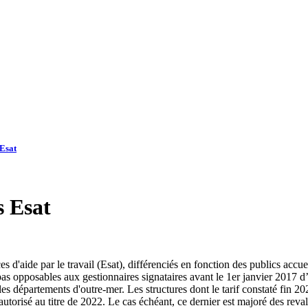
 Esat
s Esat
s d'aide par le travail (Esat), différenciés en fonction des publics accue
as opposables aux gestionnaires signataires avant le 1er janvier 2017 d’
les départements d'outre-mer. Les structures dont le tarif constaté fin 2
torisé au titre de 2022. Le cas échéant, ce dernier est majoré des reval