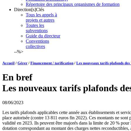
Répertoire des principaux organismes de formation
Direction[s]Clés
Tous les appels à
projets et autres
Toutes les
subventions
Guide du directeur
Conventions
collectives
--%>
Accueil
/
Gérer
/
Financement / tarification
/
Les nouveaux tarifs plafonds des
En bref
Les nouveaux tarifs plafonds de
08/06/2023
Les tarifs plafonds applicables cette année aux établissements et service
place autorisée (contre 13 811 euros fin 2022). Ces montants ne sont p
validité en 2023. Ils peuvent être majorés dans la limite de 20 % pour 
dotation correspondant au montant des charges nettes reconductibles, au