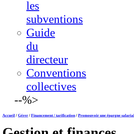
les
subventions
Guide
du
directeur
Conventions
collectives
--%>
Accueil
/
Gérer
/
Financement / tarification
/
Promouvoir une épargne salarial
Gestion et finances