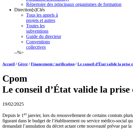
Répertoire des principaux organismes de formation
Direction[s]Clés
Tous les appels à
projets et autres
Toutes les
subventions
Guide du directeur
Conventions
collectives
--%>
Accueil
/
Gérer
/
Financement / tarification
/
Le conseil d’État valide la prise
Cpom
Le conseil d’État valide la pris
19/02/2025
er
Depuis le 1
janvier, lors du renouvellement de certains contrats pluri
figurant dans le budget de l’établissement ou service médico-social qui 
demandait l’annulation du décret actant cette nouveauté prévue par la 