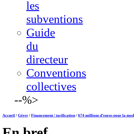
les
subventions
Guide
du
directeur
Conventions
collectives
--%>
Accueil
/
Gérer
/
Financement / tarification
/
674 millions d’euros pour la mode
En bref